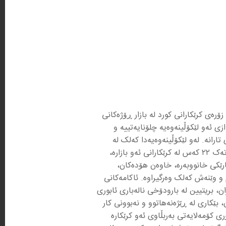
ۆرەی کرێکارانی کورد لە بازار ڕۆژەکانی
زی ئەو لێکۆڵینەوەیە چلۆنایەتییە و
ارانە. لەو لێکۆڵینەوەیەدا کەلک لە
هەموو ئامرازەکانی توێژینەوەی چلۆنایەتی و بە تایبەت شێوازی تۆکمە یا تایبەتی، بۆ وێنە وتووێژی تێروتەسەل لە تەک ٢٢ کەس لە کرێکارانی ئەو بازارە،
ێکارێکی خانووبەرە، خاوەن هۆدەکان،
 و وێنەش کەلک وەرگیراوە. ئاکامەکانی
، بریتیین لە بارودۆخی نالەباری ئابوری
بێکاری لە ڕێژەنەهاتوو و نەبوونی کار
ی کۆمەلایەتی بەربڵاوی ئەو کرێکارە