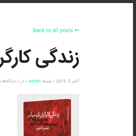
Back to all posts
زندگی کارگر
ب
اکتبر 5, 2019
/
توسط
admin
/
در
/
دیدگاه‌ها
ب
ز
ک
ک
م