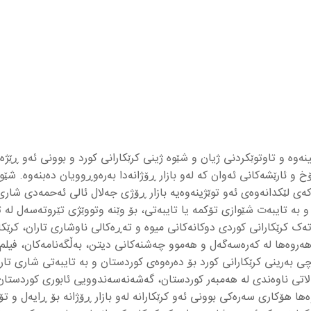
نەوە و تاوتوێکردنی ژیان و شێوە ژینی کرێکارانی کورد و بوونی ئەو ڕێژە ز
خ و ئارێشەکانی ئەوان کە لەو بازار ڕۆژانەدا بەرەوڕوویان دەبنەوە. شێوا
کەی لێکدانەوەی ئەو توێژینەوەیە بازار ڕۆژی جەلال ئالی ئەحمەدی شاری ت
ەش لە تەک کرێکارانی کوردی دوکانەکانی میوە و تەڕەکالی ناوشاری تاران، کر
ە. هەروەها لە کەرەسەگەل و هەموو چەشنەکانی دیتن، بەڵگەنامەکان، فیلم
 بەرینی کرێکارانی کورد بۆ دەرەوەی کوردستان و بە تایبەتی شاری تاران
لاتی ناوەندی لە هەمبەر کوردستان، گەشەنەسەندوویی ئابوری کوردستان، 
 هۆکاری سەرەکی بوونی ئەو کرێکارانە لەو بازار ڕۆژانە بۆ ڕایەل و تۆر