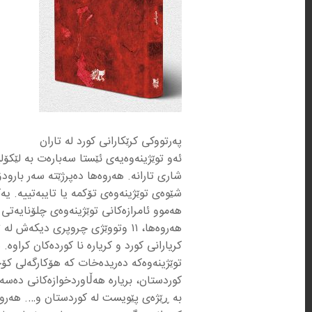
پەرتووکی کرێکارانی کورد لە تاران
ئەو توێژینەوەیەی ئێستا سەبارەت بە لێکۆلی
شاری تارانە. هەروەها دەپرژێتە سەر بارودۆ
شێوەی توێژینەوەی تۆکمە یا تایبەتییە. یە
هەروەها، ١١ وتووێژی چروپری دیک
کریارانی کورد و کریارە نا کوردەکان کراو
توێژینەوەکە دەریدەخات کە هۆکارگەلی کۆچی
کوردستان، بریارە هەڵاوردخوازەکانی دەسە
بە ڕێژەی پێویست لە کوردستان و…. هەروەها