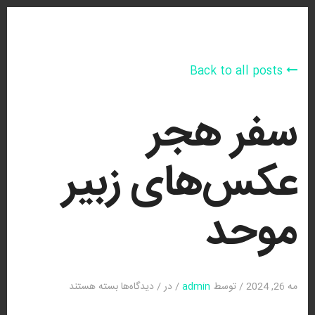
Back to all posts
سفر هجر
عکس‌های زبیر
موحد
برای
مه 26, 2024
/
توسط
admin
/
در
/
دیدگاه‌ها
بسته هستند
سفر